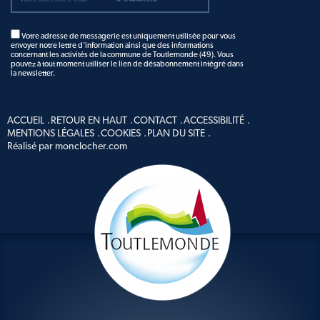
Votre adresse de messagerie est uniquement utilisée pour vous
envoyer notre lettre d'information ainsi que des informations
concernant les activités de la commune de Toutlemonde (49). Vous
pouvez à tout moment utiliser le lien de désabonnement intégré dans
la newsletter.
ACCUEIL
RETOUR EN HAUT
CONTACT
ACCESSIBILITÉ
MENTIONS LÉGALES
COOKIES
PLAN DU SITE
Réalisé par monclocher.com