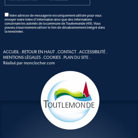
Votre adresse de messagerie est uniquement utilisée pour vous
envoyer notre lettre d'information ainsi que des informations
concernant les activités de la commune de Toutlemonde (49). Vous
pouvez à tout moment utiliser le lien de désabonnement intégré dans
la newsletter.
ACCUEIL
RETOUR EN HAUT
CONTACT
ACCESSIBILITÉ
MENTIONS LÉGALES
COOKIES
PLAN DU SITE
Réalisé par monclocher.com