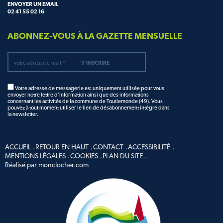
ENVOYER UN EMAIL
02 41 55 02 16
ABONNEZ-VOUS À LA GAZETTE MENSUELLE
Votre adresse de messagerie est uniquement utilisée pour vous
envoyer notre lettre d'information ainsi que des informations
concernant les activités de la commune de Toutlemonde (49). Vous
pouvez à tout moment utiliser le lien de désabonnement intégré dans
la newsletter.
ACCUEIL
RETOUR EN HAUT
CONTACT
ACCESSIBILITÉ
MENTIONS LÉGALES
COOKIES
PLAN DU SITE
Réalisé par monclocher.com