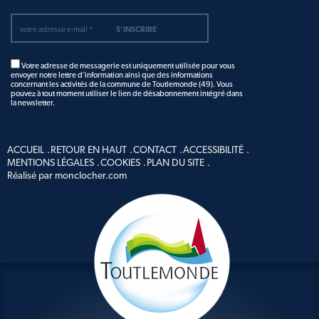
Votre adresse de messagerie est uniquement utilisée pour vous
envoyer notre lettre d'information ainsi que des informations
concernant les activités de la commune de Toutlemonde (49). Vous
pouvez à tout moment utiliser le lien de désabonnement intégré dans
la newsletter.
ACCUEIL
RETOUR EN HAUT
CONTACT
ACCESSIBILITÉ
MENTIONS LÉGALES
COOKIES
PLAN DU SITE
Réalisé par monclocher.com