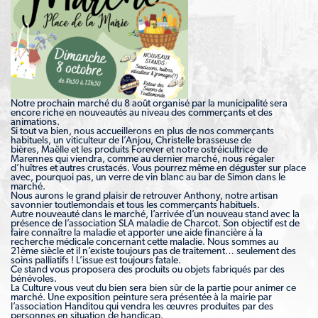
Notre prochain marché du 8 août organisé par la municipalité sera
encore riche en nouveautés au niveau des commerçants et des
animations.
Si tout va bien, nous accueillerons en plus de nos commerçants
habituels, un viticulteur de l’Anjou, Christelle brasseuse de
bières, Maëlle et les produits Forever et notre ostréicultrice de
Marennes qui viendra, comme au dernier marché, nous régaler
d’huîtres et autres crustacés. Vous pourrez même en déguster sur place
avec, pourquoi pas, un verre de vin blanc au bar de Simon dans le
marché.
Nous aurons le grand plaisir de retrouver Anthony, notre artisan
savonnier toutlemondais et tous les commerçants habituels.
Autre nouveauté dans le marché, l’arrivée d’un nouveau stand avec la
présence de l’association SLA maladie de Charcot. Son objectif est de
faire connaître la maladie et apporter une aide financière à la
recherche médicale concernant cette maladie. Nous sommes au
21ème siècle et il n’existe toujours pas de traitement… seulement des
soins palliatifs ! L’issue est toujours fatale.
Ce stand vous proposera des produits ou objets fabriqués par des
bénévoles.
La Culture vous veut du bien sera bien sûr de la partie pour animer ce
marché. Une exposition peinture sera présentée à la mairie par
l’association Handitou qui vendra les œuvres produites par des
personnes en situation de handicap.