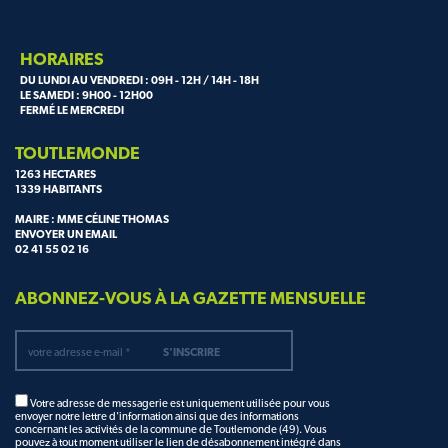
HORAIRES
DU LUNDI AU VENDREDI : 09H - 12H / 14H - 18H
LE SAMEDI : 9H00 - 12H00
FERMÉ LE MERCREDI
TOUTLEMONDE
1263 HECTARES
1339 HABITANTS
MAIRE : MME CÉLINE THOMAS
ENVOYER UN EMAIL
02 41 55 02 16
ABONNEZ-VOUS À LA GAZETTE MENSUELLE
Votre adresse de messagerie est uniquement utilisée pour vous
envoyer notre lettre d'information ainsi que des informations
concernant les activités de la commune de Toutlemonde (49). Vous
pouvez à tout moment utiliser le lien de désabonnement intégré dans